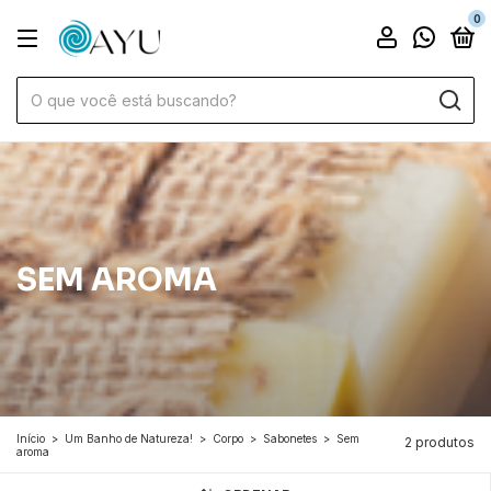
0
SEM AROMA
Início
>
Um Banho de Natureza!
>
Corpo
>
Sabonetes
>
Sem
2 produtos
aroma