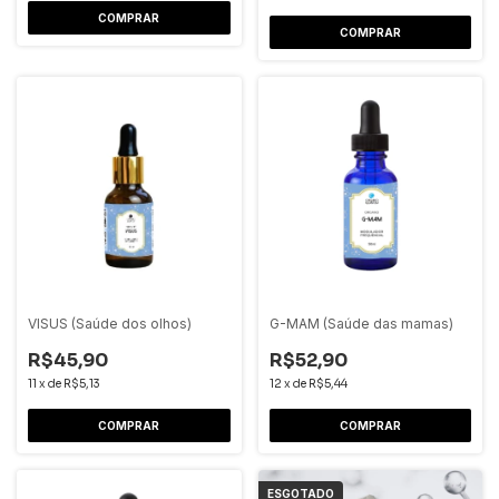
VISUS (Saúde dos olhos)
G-MAM (Saúde das mamas)
R$45,90
R$52,90
11
x
de
R$5,13
12
x
de
R$5,44
ESGOTADO