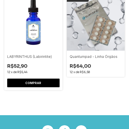
LABYRINTHUS (Labirintite)
Quantumpad - Linha Órgãos
R$52,90
R$64,00
12
x
de
R$5,44
12
x
de
R$6,58