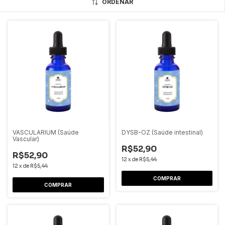
ORDENAR
VASCULARIUM (Saúde
DYSB-OZ (Saúde intestinal)
Vascular)
R$52,90
R$52,90
12
x
de
R$5,44
12
x
de
R$5,44