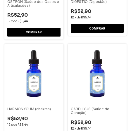
OSTEON (Saúde dos Ossos e
DIGESTIO (Digestão)
Articulações)
R$52,90
R$52,90
12
x
de
R$5,44
12
x
de
R$5,44
HARMONYCUM (chakras)
CARDHYUS (Saúde do
Coração)
R$52,90
R$52,90
12
x
de
R$5,44
12
x
de
R$5,44