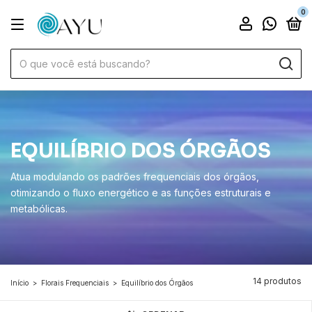
0
EQUILÍBRIO DOS ÓRGÃOS
Atua modulando os padrões frequenciais dos órgãos,
otimizando o fluxo energético e as funções estruturais e
metabólicas.
14 produtos
Início
>
Florais Frequenciais
>
Equilíbrio dos Órgãos