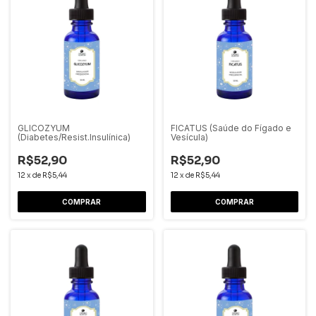
GLICOZYUM
FICATUS (Saúde do Fígado e
(Diabetes/Resist.Insulínica)
Vesícula)
R$52,90
R$52,90
12
x
de
R$5,44
12
x
de
R$5,44