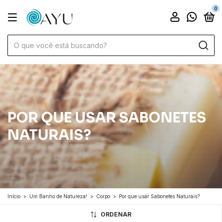
0
POR QUE USAR SABONETES
NATURAIS?
Início
>
Um Banho de Natureza!
>
Corpo
>
Por que usar Sabonetes Naturais?
ORDENAR