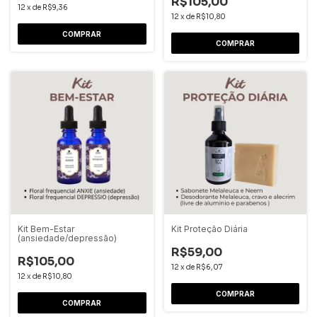
R$105,00
12
x
de
R$9,36
12
x
de
R$10,80
Kit Bem-Estar
Kit Proteção Diária
(ansiedade/depressão)
R$59,00
R$105,00
12
x
de
R$6,07
12
x
de
R$10,80