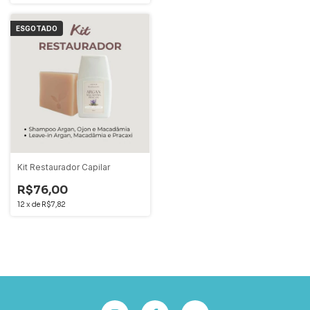
ESGOTADO
Kit Restaurador Capilar
R$76,00
12
x
de
R$7,82