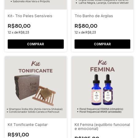
Kit- Trio Peles Sensíveis
Trio Banho de Argilas
R$80,00
R$80,00
12
x
de
R$8,23
12
x
de
R$8,23
Kit Tonificante Capilar
Kit Femina (equilíbrio funcional
e emocional)
R$91,00