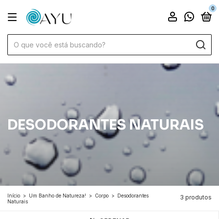
0
DESODORANTES NATURAIS
Início
>
Um Banho de Natureza!
>
Corpo
>
Desodorantes
3 produtos
Naturais