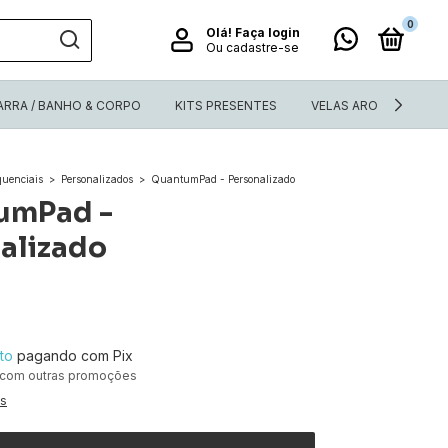
0
Olá!
Faça login
Ou cadastre-se
ARRA / BANHO & CORPO
KITS PRESENTES
VELAS AROMÁTICAS N
quenciais
>
Personalizados
>
QuantumPad - Personalizado
umPad -
alizado
to
pagando com Pix
 com outras promoções
es