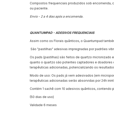
Compostos frequenciais produzidos sob encomenda, co
ou paciente.
Envio - 2 a 4 dias após a encomenda.
QUANTUMPAD - ADESIVOS FREQUENCIAIS
Assim como os Florais quânticos, o Quantumpad também 
São "pastilhas" adesivas impregnadas por padrões vibra
Os pads (pastilhas) são feitos de quartzo micronizado e c
quanto o quartzo são potentes captadores e doadores d
terapêuticas adicionadas, potencializando os resultados
Modo de uso: Os pads já vem adesivados (em micropore) 
terapêuticas adicionadas serão absorvidas por 24h ini
Contém 1 sachê com 10 adesivos quânticos, contendo p
(50 dias de uso)
Validade 6 meses