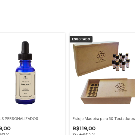
ESGOTADO
IS PERSONALIZADOS
Estojo Madeira para 50 Testadores
9,00
R$119,00
R$7,10
12
x
de
R$12,24