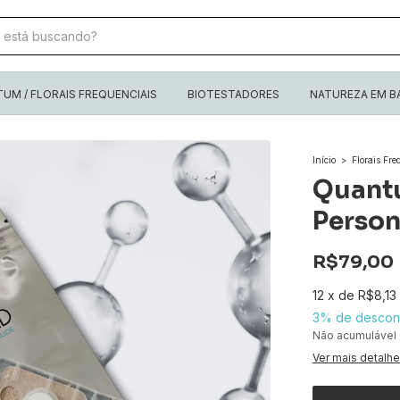
M / FLORAIS FREQUENCIAIS
BIOTESTADORES
NATUREZA EM B
Início
>
Florais Fre
Quant
Person
R$79,00
12
x
de
R$8,13
3% de descon
Não acumulável
Ver mais detalh