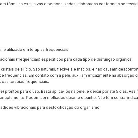
m fórmulas exclusivas e personalizadas, elaboradas conforme a necessid
é utilizado em terapias frequenciais.
cionais (frequências) específicos para cada tipo de disfunção orgânica.
ristais de silício. São naturais, flexíveis e macios, e não causam desconforto
e frequências. Em contato com a pele, auxiliam eficazmente na absorção d
 das terapias frequenciais.
prontos para o uso. Basta aplicá-los na pele, e deixar por até 5 dias. Ass
nterruptamente. Podem ser molhados durante o banho. Não têm contra-indic
adrões vibracionais para destoxificação do organismo.