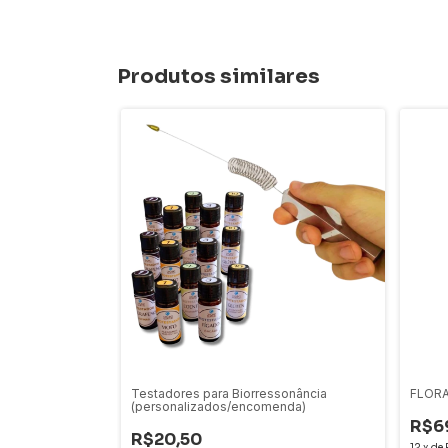
Produtos similares
Testadores para Biorressonância
FLORA
(personalizados/encomenda)
R$6
R$20,50
12
x
de