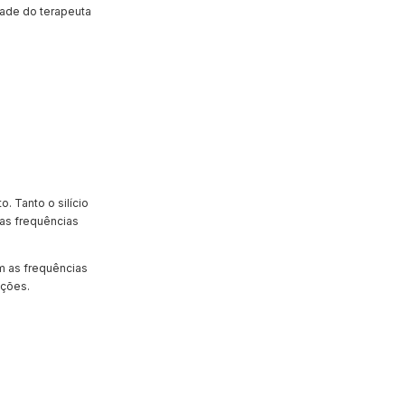
ade do terapeuta
. Tanto o silício
as frequências
im as frequências
ações.