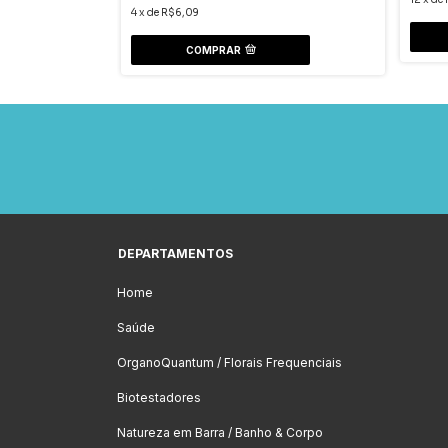
4
x
de
R$6,09
COMPRAR
DEPARTAMENTOS
Home
Saúde
OrganoQuantum / Florais Frequenciais
Biotestadores
Natureza em Barra / Banho & Corpo