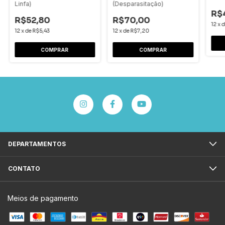
Linfa)
(Desparasitação)
R$
R$52,80
R$70,00
12
x
12
x
de
R$5,43
12
x
de
R$7,20
DEPARTAMENTOS
CONTATO
Meios de pagamento