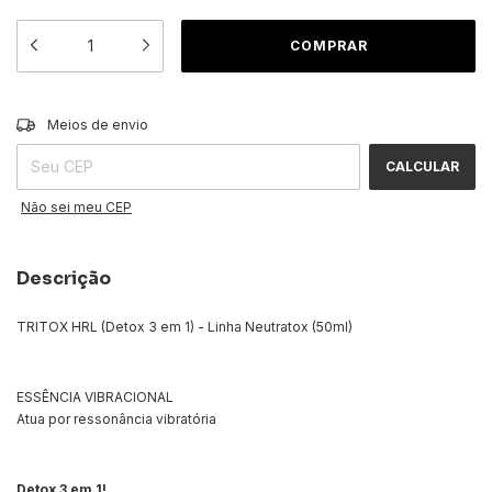
ALTERAR CEP
Entregas para o CEP:
Meios de envio
CALCULAR
Não sei meu CEP
Descrição
TRITOX HRL (Detox 3 em 1) - Linha Neutratox (50ml)
ESSÊNCIA VIBRACIONAL
Atua por ressonância vibratória
Detox 3 em 1!