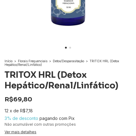
Início
>
Florais Frequenciais
>
Detox/Desparasitação
>
TRITOX HRL (Detox
Hepático/Renal/Linfático)
TRITOX HRL (Detox
Hepático/Renal/Linfático)
R$69,80
12
x
de
R$7,18
3% de desconto
pagando com Pix
Não acumulável com outras promoções
Ver mais detalhes