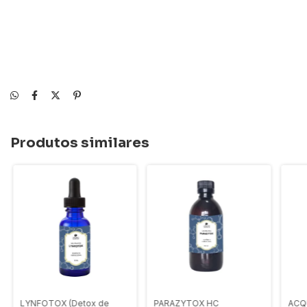
Produtos similares
LYNFOTOX (Detox de
PARAZYTOX HC
ACQU