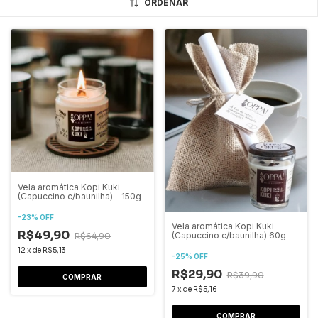
ORDENAR
Vela aromática Kopi Kuki
(Capuccino c/baunilha) - 150g
-
23
%
OFF
Vela aromática Kopi Kuki
R$49,90
(Capuccino c/baunilha) 60g
R$64,90
12
x
de
R$5,13
-
25
%
OFF
R$29,90
R$39,90
7
x
de
R$5,16