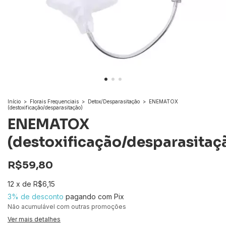
Início
>
Florais Frequenciais
>
Detox/Desparasitação
>
ENEMATOX
(destoxificação/desparasitação)
ENEMATOX
(destoxificação/desparasitaç
R$59,80
12
x
de
R$6,15
3% de desconto
pagando com Pix
Não acumulável com outras promoções
Ver mais detalhes