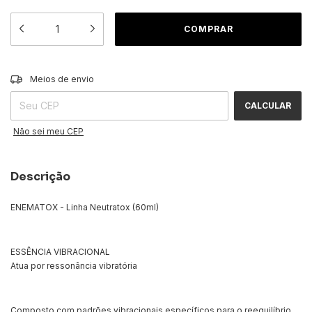
ALTERAR CEP
Entregas para o CEP:
Meios de envio
CALCULAR
Não sei meu CEP
Descrição
ENEMATOX - Linha Neutratox (60ml)
ESSÊNCIA VIBRACIONAL
Atua por ressonância vibratória
Composto com padrões vibracionais específicos para o reequilíbrio